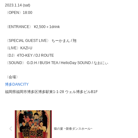
2023.1.14 (sat)
〈OPEN〉18:00
〈ENTRANCE〉 ¥2,500＋1drink
〈SPECIAL GUEST LIVE〉 ちーかまん / 翔
〈LIVE〉KAZI-U
〈DJ〉4TO-KEY / DJ ROUTE
〈SOUND〉 G.D.H / BUSH TEA / HelloDay SOUND / なおにぃ
〈会場〉
博多DANCITY
福岡県福岡市博多区博多駅東1-1-28 ウェル博多ビルB1F
猿の宴 ~新春ダンスホール~