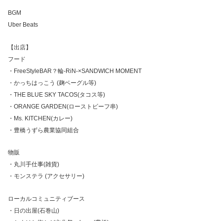
BGM
Uber Beats
【出店】
フード
・FreeStyleBAR？輪-RiN-×SANDWICH MOMENT
・かっちはっこう (麹ベーグル等)
・THE BLUE SKY TACOS(タコス等)
・ORANGE GARDEN(ローストビーフ串)
・Ms. KITCHEN(カレー)
・豊橋うずら農業協同組合
物販
・丸川手仕事(雑貨)
・モンステラ (アクセサリー)
ローカルコミュニティブース
・日の出屋(石巻山)