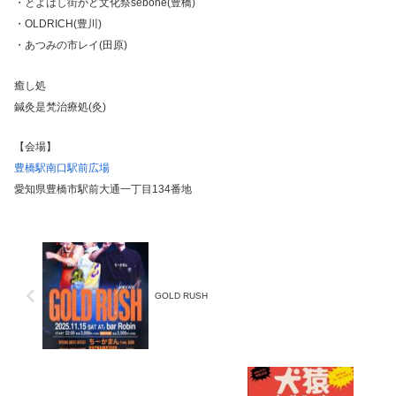
・とよはし街かど文化祭sebone(豊橋)
・OLDRICH(豊川)
・あつみの市レイ(田原)
癒し処
鍼灸是梵治療処(灸)
【会場】
豊橋駅南口駅前広場
愛知県豊橋市駅前大通一丁目134番地
GOLD RUSH