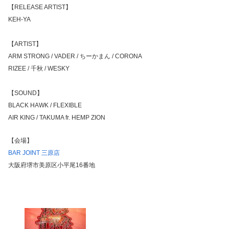
【RELEASE ARTIST】
KEH-YA
【ARTIST】
ARM STRONG / VADER / ちーかまん / CORONA
RIZEE / 千秋 / WESKY
【SOUND】
BLACK HAWK / FLEXIBLE
AIR KING / TAKUMA fr. HEMP ZION
【会場】
BAR JOINT 三原店
大阪府堺市美原区小平尾16番地